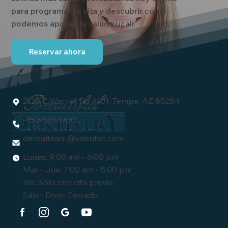
para programar tu cita y descubrir cómo
podemos apoyar tu salud bucal!
Reservar ahora
2125 E Warner Rd #101, Tempe, AZ 85284
480-831-1700
dentalteam
@zdentist.com
Lunes: 9:00 am - 6:00 pm
Mar - Jue: 7:00 am - 5:00 pm
Vie: Solo con cita previa
Sáb - Dom: Cerrado