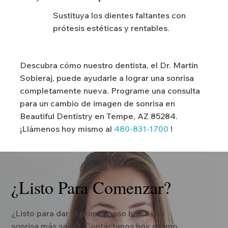
Sustituya los dientes faltantes con
prótesis estéticas y rentables.
Descubra cómo nuestro dentista, el Dr. Martin
Sobieraj, puede ayudarle a lograr una sonrisa
completamente nueva. Programe una consulta
para un cambio de imagen de sonrisa en
Beautiful Dentistry en Tempe, AZ 85284.
¡Llámenos hoy mismo al
480-831-1700
!
¿Listo Para Comenzar?
¿Listo para dar el primer paso hacia una
sonrisa más sana? ¡Contáctanos hoy mismo