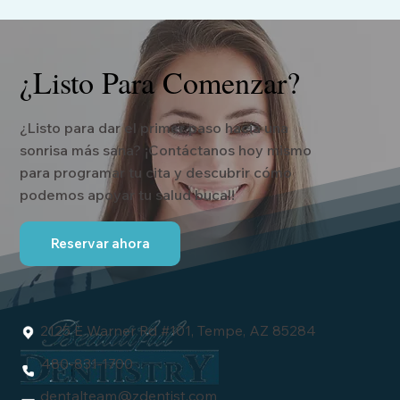
¿Listo Para Comenzar?
¿Listo para dar el primer paso hacia una
sonrisa más sana? ¡Contáctanos hoy mismo
para programar tu cita y descubrir cómo
podemos apoyar tu salud bucal!
Reservar ahora
2125 E Warner Rd #101, Tempe, AZ 85284
480-831-1700
dentalteam
@zdentist.com