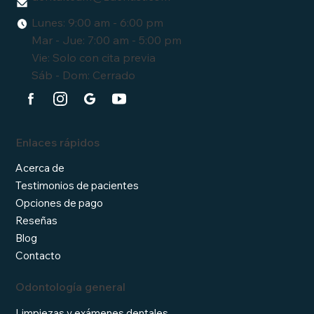
Lunes: 9:00 am - 6:00 pm
Mar - Jue: 7:00 am - 5:00 pm
Vie: Solo con cita previa
Sáb - Dom: Cerrado
Enlaces rápidos
Acerca de
Testimonios de pacientes
Opciones de pago
Reseñas
Blog
Contacto
Odontología general
Limpiezas y exámenes dentales