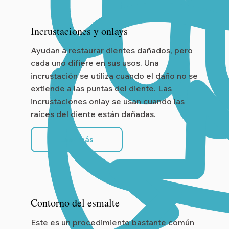
Incrustaciones y onlays
Ayudan a restaurar dientes dañados, pero
cada uno difiere en sus usos. Una
incrustación se utiliza cuando el daño no se
extiende a las puntas del diente. Las
incrustaciones onlay se usan cuando las
raíces del diente están dañadas.
Leer más
Contorno del esmalte
Este es un procedimiento bastante común