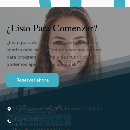
¿Listo Para Comenzar?
¿Listo para dar el primer paso hacia una
sonrisa más sana? ¡Contáctanos hoy mismo
para programar tu cita y descubrir cómo
podemos apoyar tu salud bucal!
Reservar ahora
2125 E Warner Rd #101, Tempe, AZ 85284
480-831-1700
dentalteam
@zdentist.com