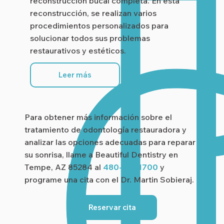
reconstrucción bucal completa. En esta
reconstrucción, se realizan varios
procedimientos personalizados para
solucionar todos sus problemas
restaurativos y estéticos.
Leer más
Para obtener más información sobre el
tratamiento de odontología restauradora y
analizar las opciones adecuadas para reparar
su sonrisa, llame a Beautiful Dentistry en
Tempe, AZ 85284 al
480-831-1700
y
programe una cita con el Dr. Martin Sobieraj.
Reservar cita