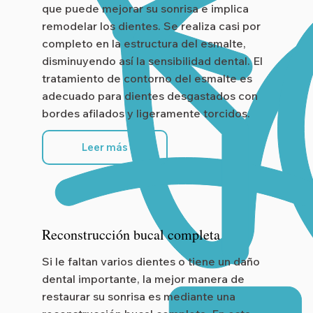
que puede mejorar su sonrisa e implica
remodelar los dientes. Se realiza casi por
completo en la estructura del esmalte,
disminuyendo así la sensibilidad dental. El
tratamiento de contorno del esmalte es
adecuado para dientes desgastados con
bordes afilados y ligeramente torcidos.
Leer más
Reconstrucción bucal completa
Si le faltan varios dientes o tiene un daño
dental importante, la mejor manera de
restaurar su sonrisa es mediante una