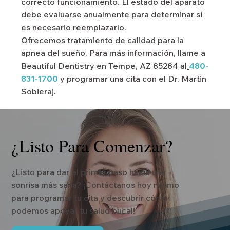
correcto funcionamiento. El estado del aparato
debe evaluarse anualmente para determinar si
es necesario reemplazarlo.
Ofrecemos tratamiento de calidad para la
apnea del sueño. Para más información, llame a
Beautiful Dentistry en Tempe, AZ 85284 al
480-
831-1700
y programar una cita con el Dr. Martin
Sobieraj.
¿Listo Para Comenzar?
¿Listo para dar el primer paso hacia una
sonrisa más sana? ¡Contáctanos hoy mismo
para programar tu cita y descubrir cómo
podemos apoyar tu salud bucal!