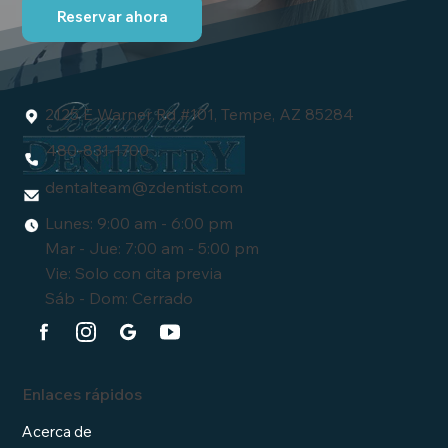
Reservar ahora
2125 E Warner Rd #101, Tempe, AZ 85284
480-831-1700
dentalteam
@zdentist.com
Lunes: 9:00 am - 6:00 pm
Mar - Jue: 7:00 am - 5:00 pm
Vie: Solo con cita previa
Sáb - Dom: Cerrado
Enlaces rápidos
Acerca de