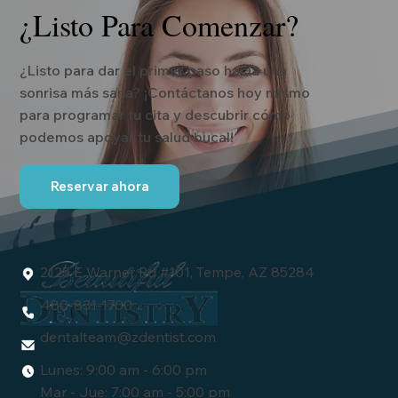
¿Listo Para Comenzar?
¿Listo para dar el primer paso hacia una
sonrisa más sana? ¡Contáctanos hoy mismo
para programar tu cita y descubrir cómo
podemos apoyar tu salud bucal!
Reservar ahora
2125 E Warner Rd #101, Tempe, AZ 85284
480-831-1700
dentalteam
@zdentist.com
Lunes: 9:00 am - 6:00 pm
Mar - Jue: 7:00 am - 5:00 pm