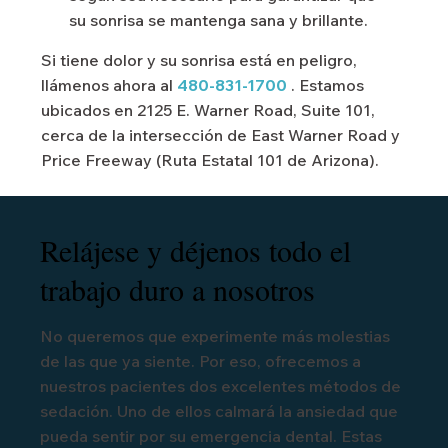
su sonrisa se mantenga sana y brillante.
Si tiene dolor y su sonrisa está en peligro,
llámenos ahora al
480-831-1700
. Estamos
ubicados en 2125 E. Warner Road, Suite 101,
cerca de la intersección de East Warner Road y
Price Freeway (Ruta Estatal 101 de Arizona).
Relájese y déjenos todo el
trabajo duro a nosotros
No queremos que experimente más molestias
de las que ya siente. Por eso, ofrecemos a
nuestros pacientes dos excelentes métodos de
sedación. Uno de ellos calmará la ansiedad que
pueda sentir por su emergencia dental. Estas