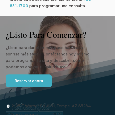
831-1700
para programar una consulta.
¿Listo Para Comenzar?
¿Listo para dar el primer paso hacia una
sonrisa más sana? ¡Contáctanos hoy mismo
para programar tu cita y descubrir cómo
podemos apoyar tu salud bucal!
Reservar ahora
2125 E Warner Rd #101, Tempe, AZ 85284