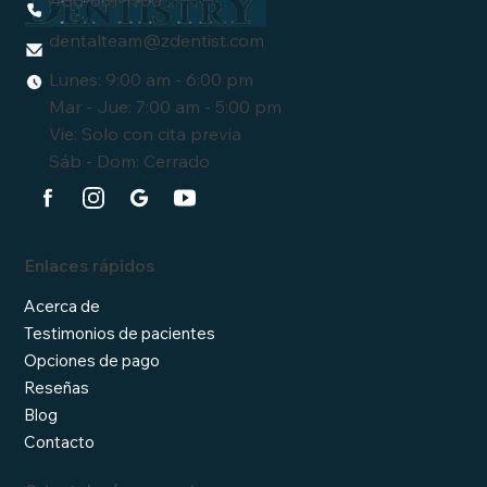
480-831-1700
dentalteam
@zdentist.com
Lunes: 9:00 am - 6:00 pm
Mar - Jue: 7:00 am - 5:00 pm
Vie: Solo con cita previa
Sáb - Dom: Cerrado
Enlaces rápidos
Acerca de
Testimonios de pacientes
Opciones de pago
Reseñas
Blog
Contacto