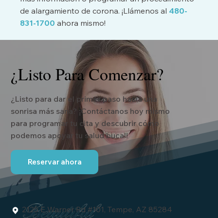
de alargamiento de corona. ¡Llámenos al
480-
831-1700
ahora mismo!
¿Listo Para Comenzar?
¿Listo para dar el primer paso hacia una
sonrisa más sana? ¡Contáctanos hoy mismo
para programar tu cita y descubrir cómo
podemos apoyar tu salud bucal!
Reservar ahora
2125 E Warner Rd #101, Tempe, AZ 85284