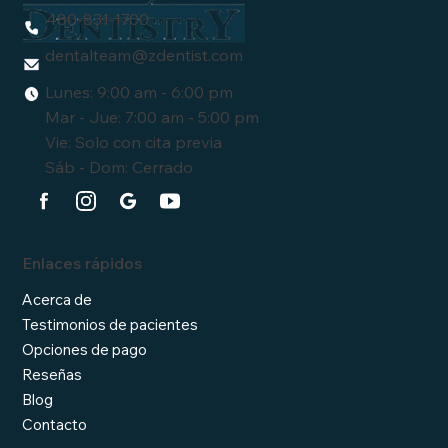
480-831-1700
dentalteam
@zdentist.com
Lunes: 9:00 am - 6:00 pm
Mar - Jue: 7:00 am - 5:00 pm
Vie: Solo con cita previa
Sáb - Dom: Cerrado
Enlaces rápidos
Acerca de
Testimonios de pacientes
Opciones de pago
Reseñas
Blog
Contacto