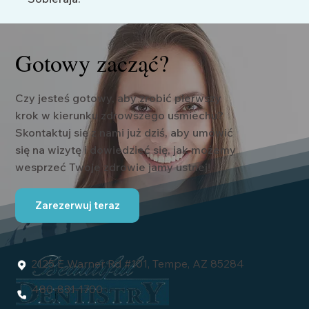
Gotowy zacząć?
Czy jesteś gotowy, aby zrobić pierwszy
krok w kierunku zdrowszego uśmiechu?
Skontaktuj się z nami już dziś, aby umówić
się na wizytę i dowiedzieć się, jak możemy
wesprzeć Twoje zdrowie jamy ustnej!
Zarezerwuj teraz
2125 E Warner Rd #101, Tempe, AZ 85284
480-831-1700