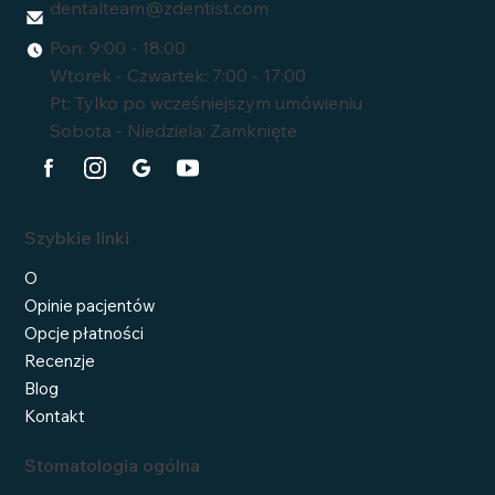
dentalteam@zdentist.com
Pon: 9:00 - 18:00
Wtorek - Czwartek: 7:00 - 17:00
Pt: Tylko po wcześniejszym umówieniu
Sobota - Niedziela: Zamknięte
Szybkie linki
O
Opinie pacjentów
Opcje płatności
Recenzje
Blog
Kontakt
Stomatologia ogólna