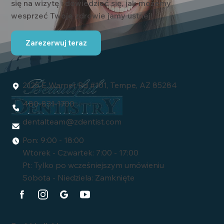
się na wizytę i dowiedzieć się, jak możemy
wesprzeć Twoje zdrowie jamy ustnej!
Zarezerwuj teraz
2125 E Warner Rd #101, Tempe, AZ 85284
480-831-1700
dentalteam@zdentist.com
Pon: 9:00 - 18:00
Wtorek - Czwartek: 7:00 - 17:00
Pt: Tylko po wcześniejszym umówieniu
Sobota - Niedziela: Zamknięte