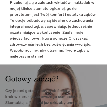
Przekonaj się o zaletach wkładów i nakładek w
mojej klinice stomatologicznej, gdzie
priorytetem jest Twój komfort i estetyka zębów.
Te opcje odbudowy są idealne do zachowania
integralności zęba, zapewniając jednocześnie
oszałamiające wykończenie. Zaufaj mojej
wiedzy fachowej, która pomoże Ci uzyskać
zdrowszy uśmiech bez poświęcania wyglądu.
Współpracujmy, aby utrzymać Twoje zęby w
najlepszym stanie!
Gotowy zacząć?
Czy jesteś gotowy, aby zrobić pierwszy
krok w kierunku zdrowszego uśmiechu?
Skontaktuj się z nami już dziś, aby umówić