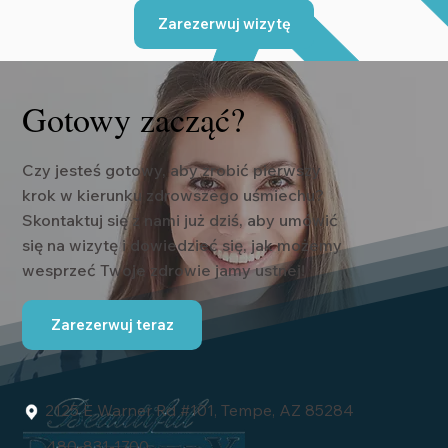
Zarezerwuj wizytę
Gotowy zacząć?
Czy jesteś gotowy, aby zrobić pierwszy
krok w kierunku zdrowszego uśmiechu?
Skontaktuj się z nami już dziś, aby umówić
się na wizytę i dowiedzieć się, jak możemy
wesprzeć Twoje zdrowie jamy ustnej!
Zarezerwuj teraz
2125 E Warner Rd #101, Tempe, AZ 85284
480-831-1700