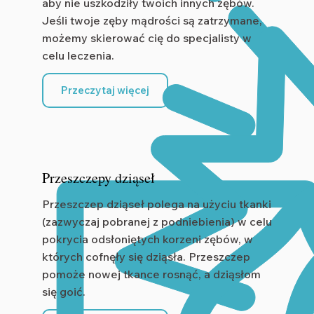
aby nie uszkodziły twoich innych zębów.
Jeśli twoje zęby mądrości są zatrzymane,
możemy skierować cię do specjalisty w
celu leczenia.
Przeczytaj więcej
Przeszczepy dziąseł
Przeszczep dziąseł polega na użyciu tkanki
(zazwyczaj pobranej z podniebienia) w celu
pokrycia odsłoniętych korzeni zębów, w
których cofnęły się dziąsła. Przeszczep
pomoże nowej tkance rosnąć, a dziąsłom
się goić.