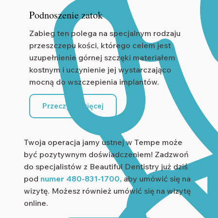
Podnoszenie zatok
Zabieg ten polega na specjalnym rodzaju
przeszczepu kości, którego celem jest
uzupełnienie górnej szczęki materiałem
kostnym i uczynienie jej wystarczająco
mocną do wszczepienia implantów.
Przeczytaj więcej
Twoja operacja jamy ustnej w Tempe może
być pozytywnym doświadczeniem! Zadzwoń
do specjalistów z Beautiful Dentistry już dziś
pod
numer 480-831-1700,
aby umówić się na
wizytę. Możesz również umówić się na wizytę
online.