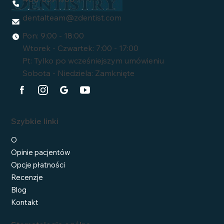
dentalteam@zdentist.com
Pon: 9:00 - 18:00
Wtorek - Czwartek: 7:00 - 17:00
Pt: Tylko po wcześniejszym umówieniu
Sobota - Niedziela: Zamknięte
Szybkie linki
O
Opinie pacjentów
Opcje płatności
Recenzje
Blog
Kontakt